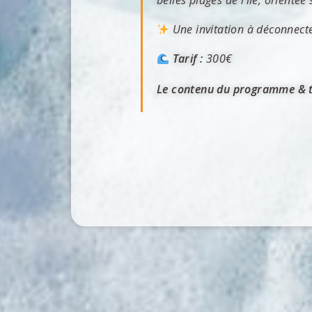
belles plages de l’île, orienté
Une invitation à déconnecter 
Tarif :
300€
Le contenu du programme & tou