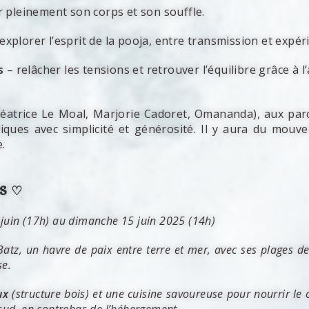
r pleinement son corps et son souffle.
explorer l’esprit de la pooja, entre transmission et expér
s
– relâcher les tensions et retrouver l’équilibre grâce à l
éatrice Le Moal, Marjorie Cadoret, Omananda), aux parc
ques avec simplicité et générosité. Il y aura du mouv
.
US ♡
 juin (17h) au dimanche 15 juin 2025 (14h)
 Batz, un havre de paix entre terre et mer, avec ses plages de
se.
ux
(structure bois) et une cuisine savoureuse pour nourrir le c